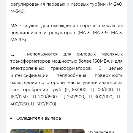
регулирования паровых и газовых турбин (М-240,
М-540)
МА
-
служат для охлаждения горячего масла из
подшипников и редукторов (МА-3, МА-3-9, МА-5,
МА-9,5)
Ц
- используются для силовых масляных
трансформаторов мощностью более 160МВА и для
электропечных трансформаторов. С целью
интенсификации теплообмена поверхность
охлаждения со стороны масла увеличивается за
счет оребрения труб (Ц–63/900, Ц–100/1100, Ц–
160/1250, Ц–200/1500, Ц–250/900, Ц–300/1100, Ц–
400/1250, Ц–500/1500)
Охладители выпара
Охладители