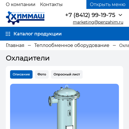
О компании
Контакты
Открыть меню
+7 (8412) 99-19-75
marketing@penzahim.ru
Каталог продукции
Главная
Теплообменное оборудование
Охл
Охладители
Описание
Фото
Опросный лист