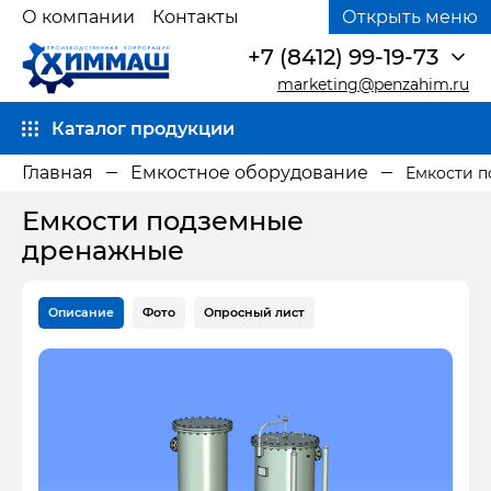
О компании
Контакты
Открыть меню
+7 (8412) 99-19-73
marketing@penzahim.ru
Каталог продукции
Главная
Емкостное оборудование
Емкости 
Емкости подземные
дренажные
Описание
Фото
Опросный лист