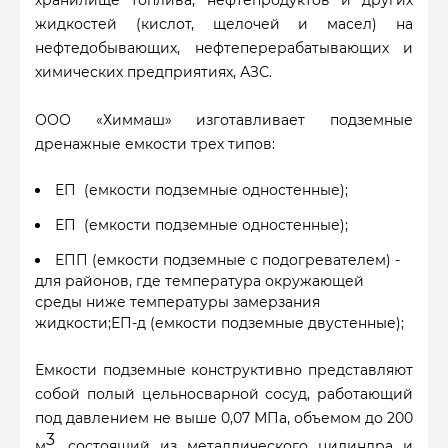
хранилище топлива, нефтепродуктов и других
жидкостей (кислот, щелочей и масел) на
нефтедобывающих, нефтеперерабатывающих и
химических предприятиях, АЗС.
ООО «Химмаш» изготавливает подземные
дренажные емкости трех типов:
ЕП (емкости подземные одностенные);
ЕП (емкости подземные одностенные);
ЕПП (емкости подземные с подогревателем) -
для районов, где температура окружающей
среды ниже температуры замерзания
жидкости;ЕП-д (емкости подземные двустенные);
Емкости подземные конструктивно представляют
собой полый цельносварной сосуд, работающий
под давлением не выше 0,07 МПа, объемом до 200
3
м
, состоящий из металлического цилиндра и