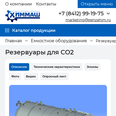
О компании
Контакты
Открыть меню
+7 (8412) 99-19-75
marketing@penzahim.ru
Каталог продукции
Главная
Емкостное оборудование
Резервуар
Резервуары для СО2
Описание
Технические характеристики
Эскизы
Фото
Видео
Опросный лист