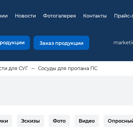
нии
Новости
Фотогалерея
Контакты
Прайс-
продукции
market
Заказ продукции
сти для СУГ
Сосуды для пропана ПС
ики
Эскизы
Фото
Видео
Опросный