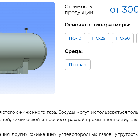
Стоимость
от 30
продукции:
Основные типоразмеры:
ПС-10
ПС-25
ПС-50
Среда:
Пропан
 этого сжиженного газа. Сосуды могут использоваться толь
ой, химической и прочих отраслей промышленности, также
ения других сжиженных углеводородных газов, упругост