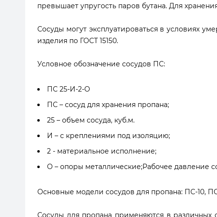
превышает упругость паров бутана. Для хранени
Сосуды могут эксплуатироваться в условиях умер
изделия по ГОСТ 15150.
Условное обозначение сосудов ПС:
ПС 25-И-2-О
ПС – сосуд для хранения пропана;
25 – объем сосуда, куб.м.
И – с креплениями под изоляцию;
2 - материальное исполнение;
О – опоры металлические;Рабочее давление сосу
Основные модели сосудов для пропана: ПС-10, ПС-
Сосуды для пропана применяются в различных 