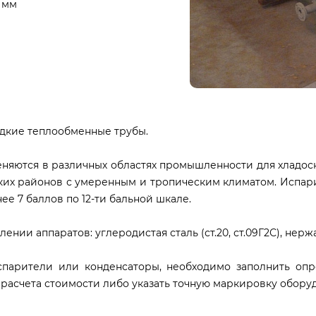
 мм
адкие теплообменные трубы.
няются в различных областях промышленности для хладосн
ких районов с умеренным и тропическим климатом. Испари
е 7 баллов по 12-ти бальной шкале.
и аппаратов: углеродистая сталь (ст.20, ст.09Г2С), нержаве
спарители или конденсаторы, необходимо заполнить оп
расчета стоимости либо указать точную маркировку обору